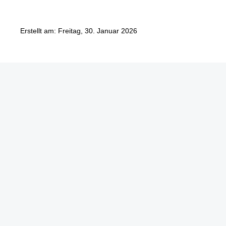
Erstellt am: Freitag, 30. Januar 2026
Göbel Hochbau GmbH
Kraemer GmbH
Panter Holzbau GmbH
Göbel Projekt GmbH
Göbel Smart Home GmbH
Austraße 123
97222 Rimpar