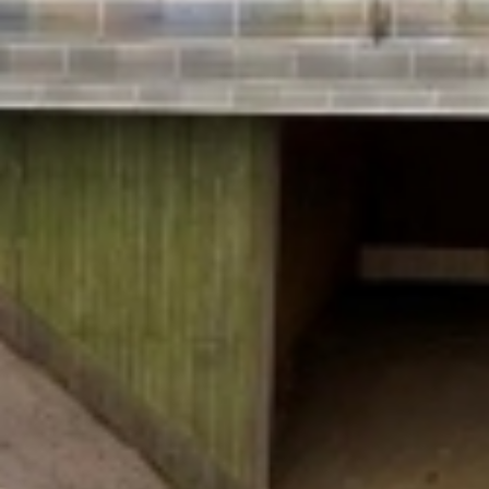
SauberWERK GmbH
Göbel Versbach Estrich/BodenWERK GmbH