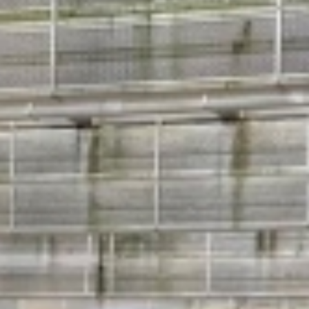
Rohrleitungsbau
STANDORT HEIDINGSFELD
Schlüsselfertige Bauausführung und Architektur
Georg Göbel Fliesen
Architektur und Planung
Lurz Tiefbau
Maler-, Verputz- und Trockenbauarbeiten
Storch Tiefbau
Dachbau, Dachsanierung und Spenglerarbeiten
Hassold SHL Rohrleitungsbau GmbH
Poolbau
Göbel Raumwerk Bau GmbH
Steinmetz- und Bildhauerarbeiten
Raumwerk Architekten
Facilitymanagement
Göbel Farbwerk GmbH
Estrich und Bodenarbeiten
Göbel Dachhandwerk GmbH
Göbel Poolwerk GmbH
Birk & Förster GmbH