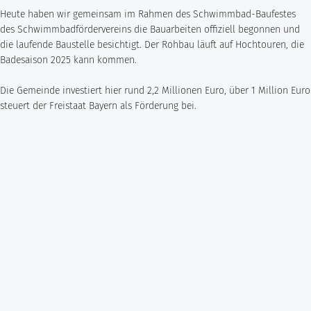
Heute haben wir gemeinsam im Rahmen des Schwimmbad-Baufestes
Rohrleitungsbau
STANDORT HEIDINGSFELD
des Schwimmbadfördervereins die Bauarbeiten offiziell begonnen und
Schlüsselfertige Bauausführung und Architektur
die laufende Baustelle besichtigt. Der Rohbau läuft auf Hochtouren, die
Georg Göbel Fliesen
Badesaison 2025 kann kommen.
Architektur und Planung
Lurz Tiefbau
Die Gemeinde investiert hier rund 2,2 Millionen Euro, über 1 Million Euro
Maler-, Verputz- und Trockenbauarbeiten
Storch Tiefbau
steuert der Freistaat Bayern als Förderung bei.
Dachbau, Dachsanierung und Spenglerarbeiten
Hassold SHL Rohrleitungsbau GmbH
Poolbau
Göbel Raumwerk Bau GmbH
Steinmetz- und Bildhauerarbeiten
Raumwerk Architekten
Facilitymanagement
Göbel Farbwerk GmbH
Estrich und Bodenarbeiten
Göbel Dachhandwerk GmbH
Göbel Poolwerk GmbH
Birk & Förster GmbH