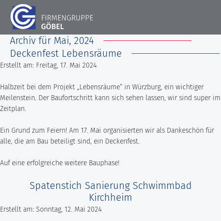
Archiv für Mai, 2024
Deckenfest Lebensräume
STARTSEITE
FIRMENGRUPPE
Erstellt am: Freitag, 17. Mai 2024
AKTUELLES
LEISTUNGEN
Unsere Historie
KONTAKT
Halbzeit bei dem Projekt „Lebensräume“ in Würzburg, ein wichtiger
Meilenstein. Der Baufortschritt kann sich sehen lassen, wir sind super im
PROJEKTE
Hochbau
DOWNLOADS
STANDORT RIMPAR
Zeitplan.
Bausanierung & Betontrenntechnik
KARRIERE
Ein Grund zum Feiern! Am 17. Mai organisierten wir als Dankeschön für
Göbel Hochbau GmbH
Holzbau
alle, die am Bau beteiligt sind, ein Deckenfest.
Ausbildungsplätze
Kraemer GmbH
Projektentwicklung
Auf eine erfolgreiche weitere Bauphase!
Stellenangebote
Panter Holzbau GmbH
Smart Home
Spatenstich Sanierung Schwimmbad
Göbel Projekt GmbH
Fliesen- und Natursteinarbeiten
Kirchheim
Göbel Smart Home GmbH
Erstellt am: Sonntag, 12. Mai 2024
Tiefbau