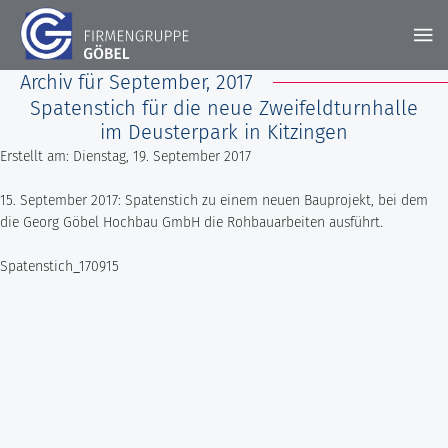
Archiv für September, 2017
Spatenstich für die neue Zweifeldturnhalle
STARTSEITE
FIRMENGRUPPE
im Deusterpark in Kitzingen
AKTUELLES
Erstellt am: Dienstag, 19. September 2017
LEISTUNGEN
Unsere Historie
KONTAKT
15. September 2017: Spatenstich zu einem neuen Bauprojekt, bei dem
PROJEKTE
Hochbau
DOWNLOADS
STANDORT RIMPAR
die Georg Göbel Hochbau GmbH die Rohbauarbeiten ausführt.
Bausanierung & Betontrenntechnik
KARRIERE
Spatenstich_170915
Göbel Hochbau GmbH
Holzbau
Ausbildungsplätze
Kraemer GmbH
Projektentwicklung
Stellenangebote
Panter Holzbau GmbH
Smart Home
Göbel Projekt GmbH
Fliesen- und Natursteinarbeiten
Göbel Smart Home GmbH
Tiefbau