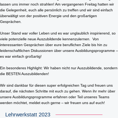
lassen uns immer noch strahlen! Am vergangenen Freitag hatten wir
Rohrleitungsbau
STANDORT HEIDINGSFELD
die Gelegenheit, euch alle persönlich zu treffen und wir sind einfach
überwältigt von der positiven Energie und den großartigen
Schlüsselfertige Bauausführung und Architektur
Georg Göbel Fliesen
Gesprächen.
Architektur und Planung
Lurz Tiefbau
Unser Stand war voller Leben und es war unglaublich inspirierend, so
Maler-, Verputz- und Trockenbauarbeiten
viele potenzielle neue Auszubildende kennenzulernen. Von
Storch Tiefbau
interessanten Gesprächen über eure beruflichen Ziele bis hin zu
Dachbau, Dachsanierung und Spenglerarbeiten
Hassold SHL Rohrleitungsbau GmbH
leidenschaftlichen Diskussionen über unsere Ausbildungsprogramme –
es war einfach großartig!
Poolbau
Göbel Raumwerk Bau GmbH
Steinmetz- und Bildhauerarbeiten
Ein besonderes Highlight: Wir haben nicht nur Auszubildende, sondern
Raumwerk Architekten
die BESTEN Auszubildenden!
Facilitymanagement
Göbel Farbwerk GmbH
Wir sind dankbar für diesen super erfolgreichen Tag und freuen uns
Estrich und Bodenarbeiten
Göbel Dachhandwerk GmbH
darauf, die nächsten Schritte mit euch zu gehen. Wenn ihr mehr über
unsere Ausbildungsprogramme erfahren oder Teil unseres Teams
Göbel Poolwerk GmbH
werden möchtet, meldet euch gerne – wir freuen uns auf euch!
Birk & Förster GmbH
Lehrwerkstatt 2023