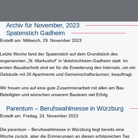
Archiv für November, 2023
Spatenstich Gadheim
STARTSEITE
FIRMENGRUPPE
Erstellt am: Mittwoch, 29. November 2023
AKTUELLES
LEISTUNGEN
Unsere Historie
Letzte Woche fand der Spatenstich auf dem Grundstück des
KONTAKT
sogenannten „St.-Markushof“ in Veitshöchheim-Gadheim statt. Im
PROJEKTE
Hochbau
DOWNLOADS
STANDORT RIMPAR
ersten Bauabschnitt sind wir für die Erweiterung des Internats, um ein
Gebäude mit 26 Apartments und Gemeinschaftsräumen, beauftragt.
Bausanierung & Betontrenntechnik
KARRIERE
Göbel Hochbau GmbH
Holzbau
Wir freuen uns auf eine gute Zusammenarbeit mit allen am Bau
Ausbildungsplätze
Kraemer GmbH
Beteiligten und wünschen unserem Bauteam viel Erfolg.
Projektentwicklung
Stellenangebote
Panter Holzbau GmbH
Parentum – Berufswahlmesse in Würzburg
Smart Home
Erstellt am: Freitag, 24. November 2023
Göbel Projekt GmbH
Fliesen- und Natursteinarbeiten
Göbel Smart Home GmbH
Die parentum – Berufswahlmesse in Würzburg liegt bereits eine
Tiefbau
Woche zurück, aber die Erinnerungen an diesen erfolgreichen Tag