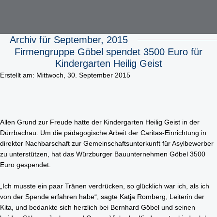
Archiv für September, 2015
Firmengruppe Göbel spendet 3500 Euro für
STARTSEITE
FIRMENGRUPPE
Kindergarten Heilig Geist
AKTUELLES
Erstellt am: Mittwoch, 30. September 2015
LEISTUNGEN
Unsere Historie
KONTAKT
PROJEKTE
Hochbau
DOWNLOADS
STANDORT RIMPAR
Bausanierung & Betontrenntechnik
KARRIERE
Allen Grund zur Freude hatte der Kindergarten Heilig Geist in der
Göbel Hochbau GmbH
Dürrbachau. Um die pädagogische Arbeit der Caritas-Einrichtung in
Holzbau
Ausbildungsplätze
direkter Nachbarschaft zur Gemeinschaftsunterkunft für Asylbewerber
Kraemer GmbH
zu unterstützen, hat das Würzburger Bauunternehmen Göbel 3500
Projektentwicklung
Stellenangebote
Euro gespendet.
Panter Holzbau GmbH
Smart Home
Göbel Projekt GmbH
„Ich musste ein paar Tränen verdrücken, so glücklich war ich, als ich
Fliesen- und Natursteinarbeiten
von der Spende erfahren habe“, sagte Katja Romberg, Leiterin der
Göbel Smart Home GmbH
Kita, und bedankte sich herzlich bei Bernhard Göbel und seinen
Tiefbau