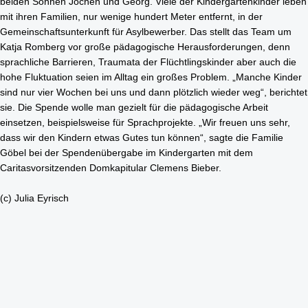
beiden Söhnen Jochen und Georg. Viele der Kindergartenkinder leben
mit ihren Familien, nur wenige hundert Meter entfernt, in der
Rohrleitungsbau
STANDORT HEIDINGSFELD
Gemeinschaftsunterkunft für Asylbewerber. Das stellt das Team um
Schlüsselfertige Bauausführung und Architektur
Katja Romberg vor große pädagogische Herausforderungen, denn
Georg Göbel Fliesen
sprachliche Barrieren, Traumata der Flüchtlingskinder aber auch die
Architektur und Planung
hohe Fluktuation seien im Alltag ein großes Problem. „Manche Kinder
Lurz Tiefbau
sind nur vier Wochen bei uns und dann plötzlich wieder weg“, berichtet
Maler-, Verputz- und Trockenbauarbeiten
Storch Tiefbau
sie. Die Spende wolle man gezielt für die pädagogische Arbeit
Dachbau, Dachsanierung und Spenglerarbeiten
einsetzen, beispielsweise für Sprachprojekte. „Wir freuen uns sehr,
Hassold SHL Rohrleitungsbau GmbH
dass wir den Kindern etwas Gutes tun können“, sagte die Familie
Poolbau
Göbel bei der Spendenübergabe im Kindergarten mit dem
Göbel Raumwerk Bau GmbH
Caritasvorsitzenden Domkapitular Clemens Bieber.
Steinmetz- und Bildhauerarbeiten
Raumwerk Architekten
(c) Julia Eyrisch
Facilitymanagement
Göbel Farbwerk GmbH
Estrich und Bodenarbeiten
Göbel Dachhandwerk GmbH
Göbel Poolwerk GmbH
Birk & Förster GmbH