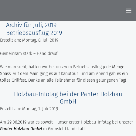
Archiv für Juli, 2019
Betriebsausflug 2019
STARTSEITE
FIRMENGRUPPE
Erstellt am: Montag, 8. Juli 2019
AKTUELLES
LEISTUNGEN
Unsere Historie
KONTAKT
Gemeinsam stark – Hand drauf!
PROJEKTE
Hochbau
DOWNLOADS
STANDORT RIMPAR
Wie man sieht, hatten wir bei unserem Betriebsausflug jede Menge
Spass! Auf dem Main ging es auf Kanutour und am Abend gab es ein
Bausanierung & Betontrenntechnik
KARRIERE
tolles Grillfest. Danke an alle Teilnehmer für diesen gelungenen Tag!
Göbel Hochbau GmbH
Holzbau
Ausbildungsplätze
Kraemer GmbH
Holzbau-Infotag bei der Panter Holzbau
Projektentwicklung
GmbH
Stellenangebote
Panter Holzbau GmbH
Erstellt am: Montag, 1. Juli 2019
Smart Home
Göbel Projekt GmbH
Fliesen- und Natursteinarbeiten
Am 29.06.2019 war es soweit – unser erster Holzbau-Infotag bei unserer
Göbel Smart Home GmbH
Panter Holzbau GmbH
in Grünsfeld fand statt.
Tiefbau