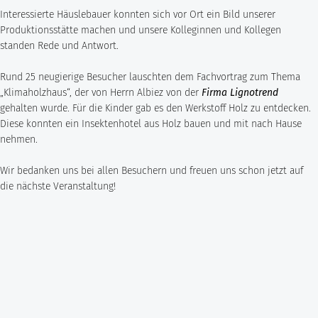
Interessierte Häuslebauer konnten sich vor Ort ein Bild unserer
Rohrleitungsbau
STANDORT HEIDINGSFELD
Produktionsstätte machen und unsere Kolleginnen und Kollegen
Schlüsselfertige Bauausführung und Architektur
standen Rede und Antwort.
Georg Göbel Fliesen
Architektur und Planung
Rund 25 neugierige Besucher lauschten dem Fachvortrag zum Thema
Lurz Tiefbau
„Klimaholzhaus“, der von Herrn Albiez von der
Firma Lignotrend
Maler-, Verputz- und Trockenbauarbeiten
Storch Tiefbau
gehalten wurde. Für die Kinder gab es den Werkstoff Holz zu entdecken.
Diese konnten ein Insektenhotel aus Holz bauen und mit nach Hause
Dachbau, Dachsanierung und Spenglerarbeiten
Hassold SHL Rohrleitungsbau GmbH
nehmen.
Poolbau
Göbel Raumwerk Bau GmbH
Wir bedanken uns bei allen Besuchern und freuen uns schon jetzt auf
Steinmetz- und Bildhauerarbeiten
die nächste Veranstaltung!
Raumwerk Architekten
Facilitymanagement
Göbel Farbwerk GmbH
Estrich und Bodenarbeiten
Göbel Dachhandwerk GmbH
Göbel Poolwerk GmbH
Birk & Förster GmbH